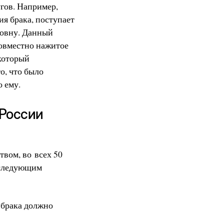
угов. Например,
ия брака, поступает
ровну. Данный
совместно нажитое
который
о, что было
о ему.
 России
вом, во всех 50
 следующим
 брака должно