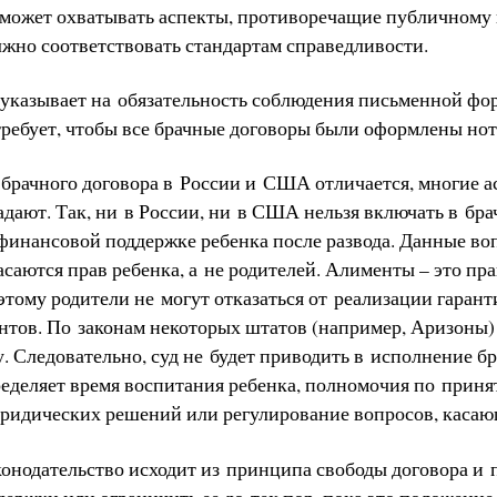
 может охватывать аспекты, противоречащие публичному 
лжно соответствовать стандартам справедливости.
указывает на обязательность соблюдения письменной фо
 требует, чтобы все брачные договоры были оформлены но
 брачного договора в России и США отличается, многие 
адают. Так, ни в России, ни в США нельзя включать в бр
 финансовой поддержке ребенка после развода. Данные в
касаются прав ребенка, а не родителей. Алименты – это пра
этому родители не могут отказаться от реализации гарант
нтов. По законам некоторых штатов (например, Аризоны)
. Следовательно, суд не будет приводить в исполнение б
ределяет время воспитания ребенка, полномочия по прин
юридических решений или регулирование вопросов, каса
онодательство исходит из принципа свободы договора и п
ержки или ограничить ее до тех пор, пока это положение