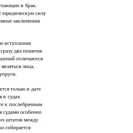
тупающие в брак.
ает юридическую силу
ремени заключения
ле вступления
сразу два понятия:
лашений отличаются
 являться лица,
супруги.
тся только в дате
я в судах
те к послебрачным
я судами особенно
тих штатов между
ко собирается