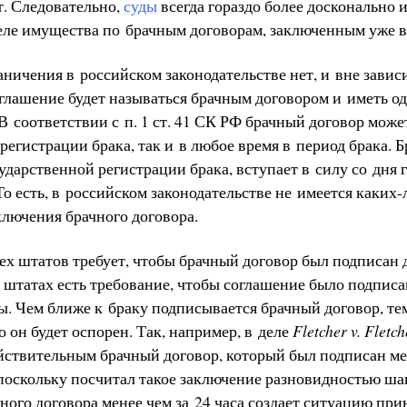
ет. Следовательно,
суды
всегда гораздо более досконально 
еле имущества по брачным договорам, заключенным уже в
ничения в российском законодательстве нет, и вне зави
оглашение будет называться брачным договором и иметь о
 соответствии с п. 1 ст. 41 СК РФ брачный договор може
регистрации брака, так и в любое время в период брака. 
дарственной регистрации брака, вступает в силу со дня 
То есть, в российском законодательстве не имеется каких
ключения брачного договора.
сех штатов требует, чтобы брачный договор был подписан
х штатах есть требование, чтобы соглашение было подпис
бы. Чем ближе к браку подписывается брачный договор, т
о он будет оспорен. Так, например, в деле
Fletcher v. Fletch
йствительным брачный договор, который был подписан ме
поскольку посчитал такое заключение разновидностью шан
ного договора менее чем за 24 часа создает ситуацию пр