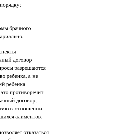
порядку;
рмы брачного
тариально.
аспекты
ачный договор
опросы разрешаются
во ребенка, а не
ий ребенка
 это противоречит
рачный договор,
ятию в отношении
ющихся алиментов.
озволяет отказаться
 не будет признано