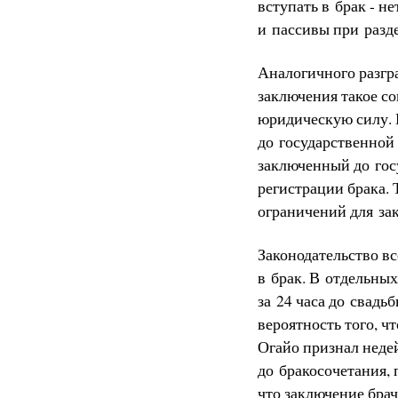
вступать в брак - н
и пассивы при разд
Аналогичного разгра
заключения такое с
юридическую силу. В
до государственной 
заключенный до госу
регистрации брака. 
ограничений для за
Законодательство в
в брак. В отдельны
за 24 часа до свадь
вероятность того, чт
Огайо признал неде
до бракосочетания, 
что заключение брач