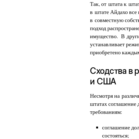
Так, от штата к шт
в штате Айдахо все
в совместную собств
подход распростране
имущество. В други
устанавливает режим
приобретено каждым
Сходства в 
и США
Несмотря на различ
штатах соглашение 
требованиям:
соглашение дол
состояться;