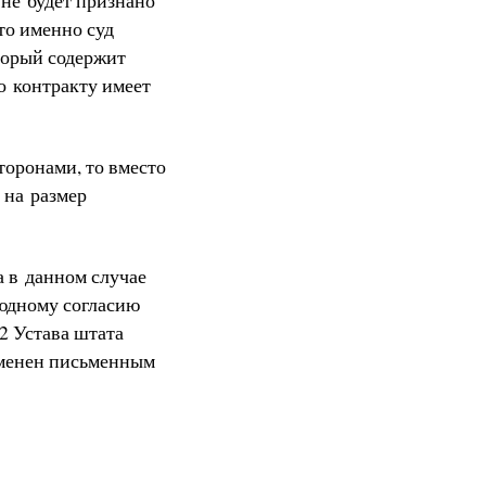
то именно суд
торый содержит
о контракту имеет
торонами, то вместо
 на размер
а в данном случае
оюдному согласию
32 Устава штата
отменен письменным