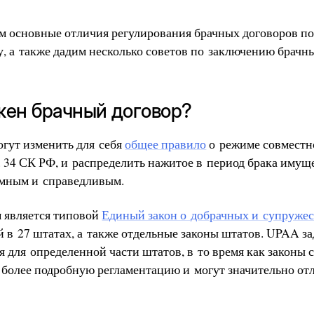
м основные отличия регулирования брачных договоров п
у, а также дадим несколько советов по заключению брачн
жен брачный договор?
огут изменить для себя
общее правило
о режиме совместн
 34 СК РФ, и распределить нажитое в период брака имуще
умным и справедливым.
 является типовой
Единый закон о добрачных и супруже
й в 27 штатах, а также отдельные законы штатов. UPAA з
 для определенной части штатов, в то время как законы 
 более подробную регламентацию и могут значительно отл