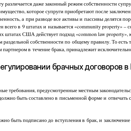
ату различается даже законный режим собственности супр
 имущество, которое супруги приобретают после заключен
енность, а при разводе все активы и пассивы делятся по
н всего в 9 штатах и называется «community property» – 
х штатах США действует подход «common law property», 
 раздельной собственности по общему правилу. То есть т
 партнером в течение брака, принадлежит исключительн
регулировании брачных договоров в
ные требования, предусмотренные местным законодательст
должно быть составлено в письменной форме и отвечать
жно быть подписано до вступления в брак, и заключение