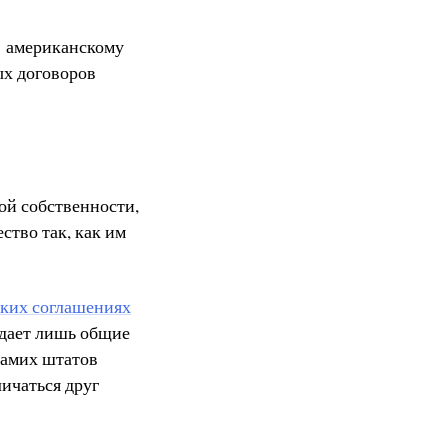
о американскому
ых договоров
ой собственности,
ство так, как им
ских соглашениях
адает лишь общие
самих штатов
ичаться друг