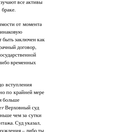
изучают все активы
 браке.
симости от момента
динаковую
т быть заключен как
Брачный договор,
государственной
-либо временных
 до вступления
ано по крайней мере
ем больше
er
Верховный суд
ньше чем за сутки
тажа. Суд указал,
инуждения – либо ты