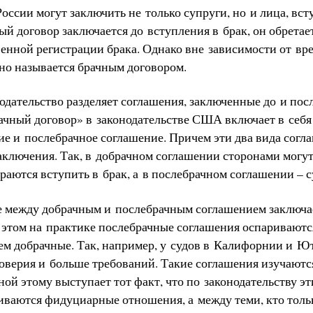
оссии могут заключить не только супруги, но и лица, вс
ый договор заключается до вступления в брак, он обрет
венной регистрации брака. Однако вне зависимости от в
оно называется брачным договором.
одательство разделяет соглашения, заключенные до и пос
ачный договор» в законодательстве США включает в себя 
ие и послебрачное соглашение. Причем эти два вида сог
аключения. Так, в добрачном соглашении сторонами могут
раются вступить в брак, а в послебрачном соглашении – 
 между добрачным и послебрачным соглашением заключае
 этом на практике послебрачные соглашения оспариваютс
чем добрачные. Так, например, у судов в Калифорнии и Ю
оверия и больше требований. Такие соглашения изучаютс
ой этому выступает тот факт, что по законодательству э
иваются фидуциарные отношения, а между теми, кто толь