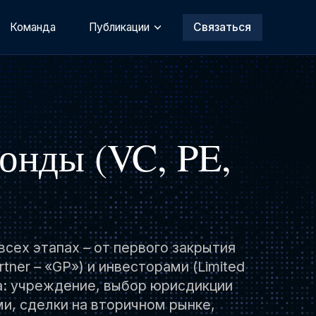
Команда
Публикации
Связаться
онды (VC, PE,
сех этапах – от первого закрытия
tner – «GP») и инвесторами (Limited
а: учреждение, выбор юрисдикции
и, сделки на вторичном рынке,