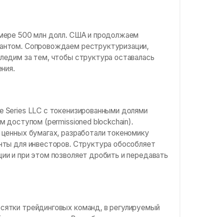
змере 500 млн долл. США и продолжаем
тантом. Сопровождаем реструктуризации,
ледим за тем, чтобы структура оставалась
ния.
 Series LLC с токенизированными долями
 доступом (permissioned blockchain).
 ценных бумагах, разработали токеномику
нты для инвесторов. Структура обособляет
ии и при этом позволяет дробить и передавать
сятки трейдинговых команд, в регулируемый