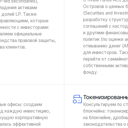
-led secondaries),
Островов о ценных б
ладения активами
(Securities and Inve
й долей LP. Также
разработку структур
управляющими, которые
соглашений с касто
нности с инвесторами:
и другими финансовы
авляем официальные
политик (по оценке 
редства правовой защиты,
отмыванию денег (AM
ва клиентов.
для инвесторов. Та
перейти от семейного
собственными активам
фонду.
Токенизированн
ые офисы: создаем
Консультируем по с
од каждую инвестицию,
блокчейна: токенизи
екущую корпоративную
на блокчейне, дробн
валась эффективной
законодательства о 