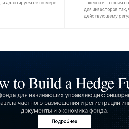
я, и адаптируем ее по мере
токенов и готовим 
для инвесторов так,
действующему регу
w to Build a Hedge F
фонда для начинающих управляющих: оншорн
авила частного размещения и регистрации и
документы и экономика фонда.
Подробнее