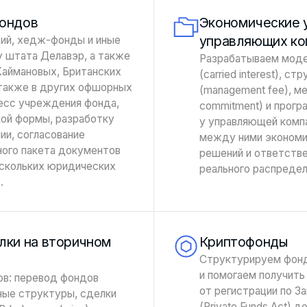
фондов
Экономические 
управляющих ко
ий, хедж-фонды и иные
у штата Делавэр, а также
Разрабатываем моде
Каймановых, Британских
(carried interest), 
 также в других офшорных
(management fee), м
есс учреждения фонда,
commitment) и прогр
ой формы, разработку
у управляющей компа
ии, согласование
между ними экономич
ного пакета документов
решений и ответстве
ескольких юридических
реального распредел
.
лки на вторичном
Криптофонды
Структурируем фонд
и помогаем получить
в: перевод фондов
от регистрации по З
ные структуры, сделки
(Private Funds Act) 