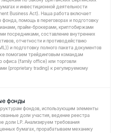
умагах и инвестиционной деятельности
stment Business Act). Наша работа включает
 фонда, помощь в переговорах и подготовку
дианами, прайм-брокерами, криптобиржами
ми посредниками, составление внутренних
активов, отчетности и противодействию
L)) и подготовку полного пакета документов
кже помогаем трейдинговым командам
 офиса (family office) или торговли
и (proprietary trading) к регулируемому
ые фонды
труктурам фондов, использующим элементы
рованные доли участия, ведение реестра
ые доли LP. Анализируем требования
ценных бумагах, прорабатываем механику