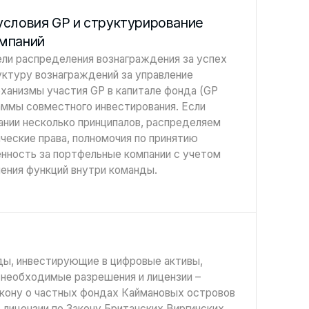
условия GP и структурирование
мпаний
ли распределения вознаграждения за успех
структуру вознаграждений за управление
еханизмы участия GP в капитале фонда (GP
аммы совместного инвестирования. Если
нии несколько принципалов, распределяем
еские права, полномочия по принятию
нность за портфельные компании с учетом
ения функций внутри команды.
ы, инвестирующие в цифровые активы,
 необходимые разрешения и лицензии –
акону о частных фондах Каймановых островов
до лицензии по Закону Британских Виргинских