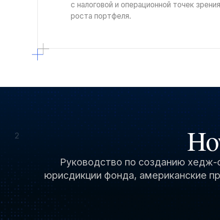
с налоговой и операционной точек зрени
роста портфеля.
Ho
2
Руководство по созданию хедж-
юрисдикции фонда, американские пр