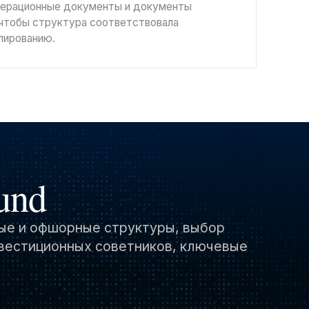
операционные документы и документы
 чтобы структура соответствовала
лированию.
und
ые и офшорные структуры, выбор
нвестиционных советников, ключевые