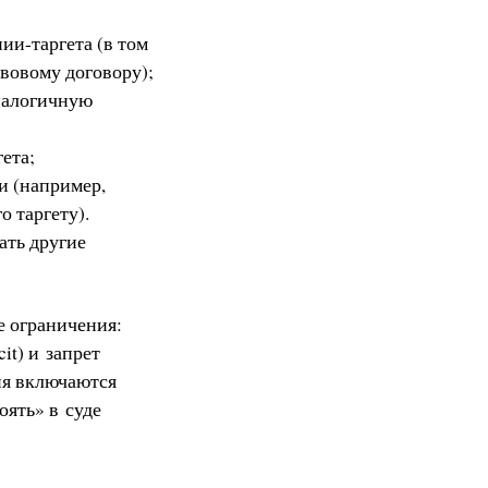
ии-таргета (в том
вовому договору);
налогичную
ета;
и (например,
 таргету).
ать другие
е ограничения:
it) и запрет
ия включаются
оять» в суде