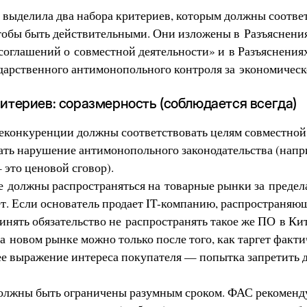
 выделила два набора критериев, которым должны соотве
тобы быть действительными. Они изложены в Разъяснен
 соглашений о совместной деятельности» и в Разъяснения
дарственного антимонопольного контроля за экономическ
итериев: соразмерность (соблюдается всегда)
еконкуренции должны соответствовать целям совместной 
ать нарушение антимонопольного законодательства (напр
это ценовой сговор).
 должны распространяться на товарные рынки за предела
ет. Если основатель продает IT-компанию, распространя
инять обязательство не распространять такое же ПО в Кит
 новом рынке можно только после того, как таргет факти
ее выражение интереса покупателя — попытка запретить 
олжны быть ограничены разумным сроком. ФАС рекоменд