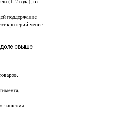
ли (1–2 года), то
ей поддержание
этот критерий менее
и доле свыше
товаров,
тимента,
соглашения
и