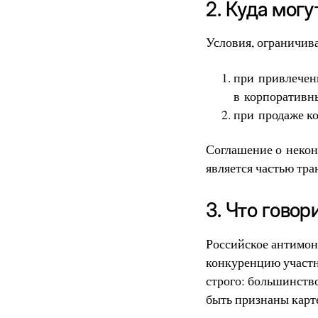
2. Куда мог
Условия, ограничив
при привлечен
в корпоративн
при продаже к
Соглашение о некон
является частью тр
3. Что говор
Российское антимон
конкуренцию участн
строго: большинств
быть признаны картел