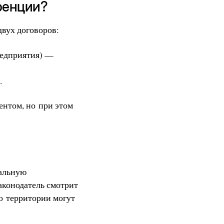
уренции?
двух договоров:
редприятия) —
.
нтом, но при этом
мальную
аконодатель смотрит
о территории могут