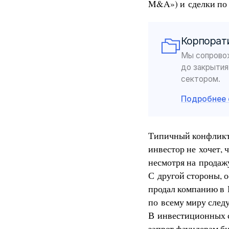
M&A») и сделки по
Корпорати
Мы сопровож
до закрытия
сектором.
Подробнее 
Типичный конфликт 
инвестор не хочет,
несмотря на продаж
С другой стороны, о
продал компанию в Р
по всему миру следу
В инвестиционных с
запрет фаундерам би