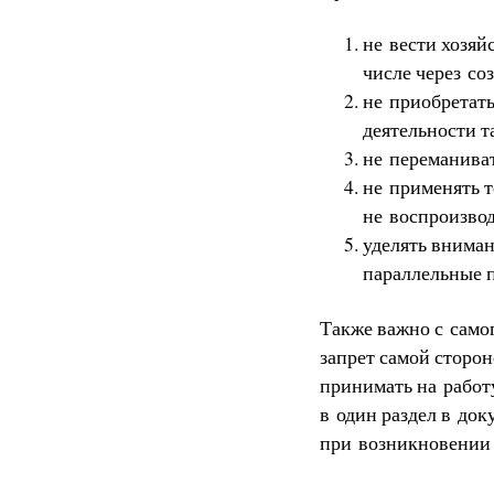
не вести хозяй
числе через со
не приобретат
деятельности т
не переманиват
не применять т
не воспроизвод
уделять вниман
параллельные 
Также важно с самог
запрет самой сторон
принимать на работ
в один раздел в до
при возникновении