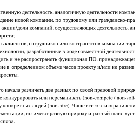
ственную деятельность, аналогичную деятельности компан
здание новой компании, по трудовому или гражданско-пра
ь акции/доли компаний, осуществляющих деятельность, а
аргета;
ь клиентов, сотрудников или контрагентов компании-тарг
ехнологии, разработанные в ходе совместной деятельност
ить и не распространять функционал ПО, принадлежащего
ие в определенном объеме часов проекту и/или не развив
проекты.
о начала различать два разных по своей правовой природ
е конкурировать или переманивать (non-compete / non-solic
у конкретных людей (non-hire). Чаще всего эти ограничен
кументации, но имеют разную природу и разный шанс «уст
 спора.