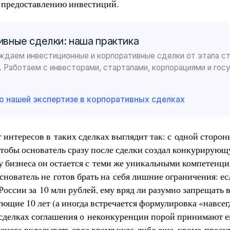
 предоставлению инвестиций.
вные сделки: наша практика
даем инвестиционные и корпоративные сделки от этапа с
. Работаем с инвесторами, стартапами, корпорациями и го
о нашей экспертизе в корпоративных сделках
интересов в таких сделках выглядит так: с одной сторон
 чтобы основатель сразу после сделки создал конкурирую
у бизнеса он остается с теми же уникальными компетенц
снователь не готов брать на себя лишние ограничения: ес
оссии за 10 млн рублей, ему вряд ли разумно запрещать 
ющие 10 лет (а иногда встречается формулировка «навсег
делках соглашения о неконкуренции порой принимают е
знеса вкладывать свое время куда-либо еще, кроме проек