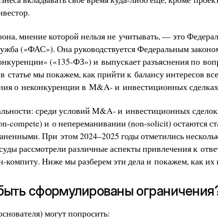
нвестор.
рона, мнение которой нельзя не учитывать, — это Федера
ужба («ФАС»). Она руководствуется Федеральным законом
онкуренции» («135-ФЗ») и выпускает разъяснения по воп
в статье мы покажем, как прийти к балансу интересов все
ния о неконкуренции в M&A- и инвестиционных сделках
уальности: среди условий M&A- и инвестиционных сделок
n-compete) и о непереманивании (non-solicit) остаются 
аненными. При этом 2024–2025 годы отметились нескол
 суды рассмотрели различные аспекты привлечения к отв
-компиту. Ниже мы разберем эти дела и покажем, как их 
т быть сформулированы ограничения
основателя) могут попросить: