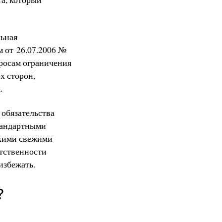
льная
 от 26.07.2006 №
росам ограничения
х сторон,
.
 обязательства
стандартными
ькими свежими
етственности
избежать.
?