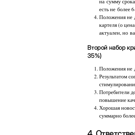
на сумму срока
есть не более 
Положения не 
картеля (о цен
актуален, но в
Второй набор кр
35%)
Положения не 
Результатом со
стимулировани
Потребители д
повышение кач
Хорошая новост
суммарно боле
4. Ответств