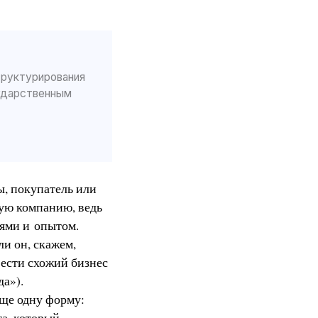
труктурирования
сударственным
ы, покупатель или
щую компанию, ведь
иями и опытом.
ли он, скажем,
вести схожий бизнес
да»).
ще одну форму:
та, который