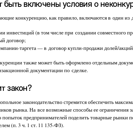
ут быть включены условия о неконк
ающие конкуренцию, как правило, включаются в один из 
ии инвестиций (в том числе при создании совместного п
ый договор;
омпании-таргета — в договор купли-продажи долей/акций
куренции также может быть оформлено отдельным докуме
анзакционной документации по сделке.
ит закон?
опольное законодательство стремится обеспечить макси
иков рынка. На все возможные способы ее ограничения з
о попыток предпринимателей поделить товарные рынки п
ем (п. 3 ч. 1 ст. 11 135-ФЗ).