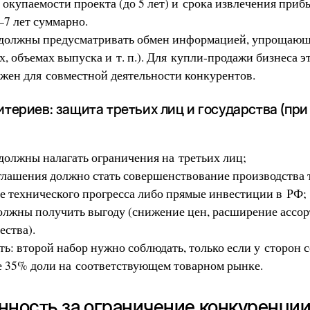
 окупаемости проекта (до 5 лет) и срока извлечения прибы
6–7 лет суммарно.
должны предусматривать обмен информацией, упрощающ
ах, объемах выпуска и т. п.). Для купли-продажи бизнеса 
ажен для совместной деятельности конкурентов.
итериев: защита третьих лиц и государства (пр
должны налагать ограничения на третьих лиц;
глашения должно стать совершенствование производства 
е технического прогресса либо прямые инвестиции в РФ;
олжны получить выгоду (снижение цен, расширение ассор
ества).
ь: второй набор нужно соблюдать, только если у сторон 
е 35% доли на соответствующем товарном рынке.
енность за ограничение конкуренци