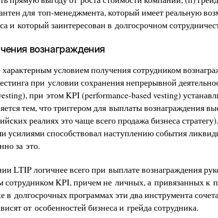
вантен для топ-менеджмента, который имеет реальную во
са и который заинтересован в долгосрочном сотрудничест
учения вознаграждения
е характерным условием получения сотрудником вознагра
вестинга при условии сохранения непрерывной деятельно
vesting), при этом KPI (performance-based vesting) устанав
няется тем, что триггером для выплаты вознаграждения в
ийских реалиях это чаще всего продажа бизнеса стратегу)
ми усилиями способствовал наступлению события ликвид
но за это.
ии LTIP логичнее всего при выплате вознаграждения рук
 сотрудником KPI, причем не личных, а привязанных к п
е в долгосрочных программах эти два инструмента сочета
висят от особенностей бизнеса и грейда сотрудника.