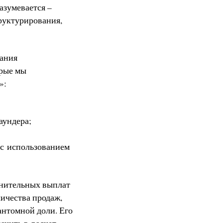
азумевается –
труктурирования,
вания
орые мы
»:
аундера;
 с использованием
лнительных выплат
ичества продаж,
антомной доли. Его
ючить в расчет