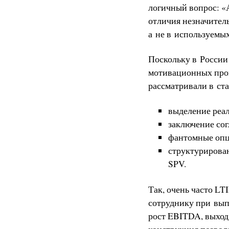
логичный вопрос: «
отличия незначител
а не в используемы
Поскольку в России
мотивационных прог
рассматривали в ста
выделение реал
заключение со
фантомные оп
структурирова
SPV.
Так, очень часто L
сотруднику при вып
рост EBITDA, выход
конструкция позволя