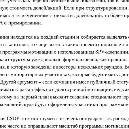
ую стоимость долей/акций. Если при структурировании 
 выплат к изменениям стоимости долей/акций, то более 
НА о премировании.
ания находится на поздней стадии и собирается выделять
 в капитале, то чаще всего в таких проектах повышается
 программы мотивации с использованием SPV-компании.
кая структура уже довольно формализована, как правило,
ия, в которую заведены инвесторы нескольких раундов. В
ли о миноритарных участниках, которые будут иметь дос
 Другой аргумент – если компания имеет публичный стату
снижать в разы эффект от долгосрочной мотивации, ведь 
этому на первый план выходит создание специального юр
 компаний, куда будут оформлены участники программы м
я ESOP этот инструмент не очень популярен, т.к. расход
ие часто не оправдывают масштаб программы мотивации,