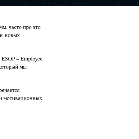
м, часто про это
в и новых
м ESOP – Employee
 который мы
речается
ии мотивационных