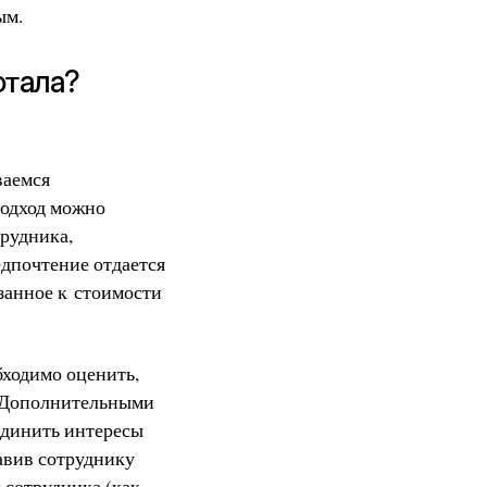
ым.
отала?
ваемся
подход можно
трудника,
едпочтение отдается
занное к стоимости
бходимо оценить,
. Дополнительными
ъединить интересы
тавив сотруднику
 сотрудника (как