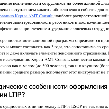
шение вовлеченности сотрудников на более длинной дист
влена наступлением какого-либо ключевого события для к
ованию Kept и AMT Consult
, наиболее распространенной
печение заинтересованности работников в достижении це
эффективное привлечение и удержание ключевых сотрудни
осрочность» мотивационной программы определяется пр
су и может составлять как 3 года, что сопоставимо со ср
 лет и даже включать элементы пенсионного страхования. 
я исследованию Kept и AMT Consult, количество компан
аково как в малом (до 500 человек), так и в крупном (боле
мпании среднего размера используют этот инструмент не т
дические особенности оформления
ии LTIP?
то сущностных отличий между LTIP и ESOP не так много, 