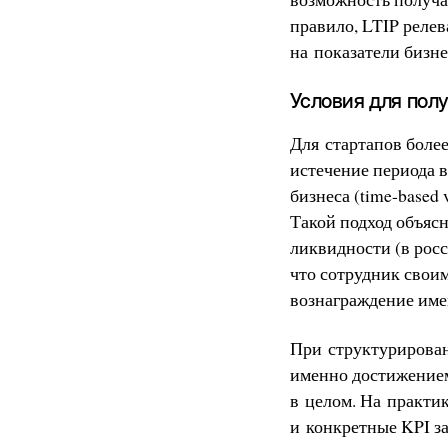
правило, LTIP реле
на показатели бизне
Условия для пол
Для стартапов боле
истечение периода 
бизнеса (time-based 
Такой подход объяс
ликвидности (в росс
что сотрудник свои
вознаграждение имен
При структурирован
именно достижением
в целом. На практик
и конкретные KPI за