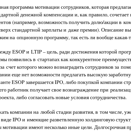
чная программа мотивации сотрудников, которая предлага
дартной денежной компенсации и, как правило, сочетает 
нтов (например, возможность получить долю/акции в ко
верх стандартной зарплаты и даже премии). Описание вы
жим на опционную программу, так есть ли вообще какая-т
ежду ESOP и LTIP – цель, ради достижения которой прогр
ы появились в стартапах как конкурентное преимуществ
 за счет которого можно вознаградить сотрудников за по
мпании еще нет возможности предлагать высокую заработн
ианте ESOP завершается IPO, либо покупкой компании ст
чего работник получает свое вознаграждение при реализа
роекта, либо согласовать новые условия сотрудничества.
кать компании на любой стадии развития, в том числе, у
виде IPO и имеющие разветвленную холдинговую структ
 мотивации имеют несколько иные цели. Долгосрочная 