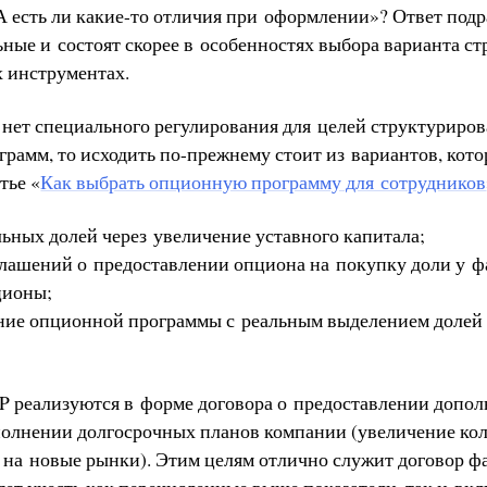
А есть ли какие-то отличия при оформлении»? Ответ подр
ьные и состоят скорее в особенностях выбора варианта с
х инструментах.
 нет специального регулирования для целей структуриро
рамм, то исходить по-прежнему стоит из вариантов, кот
тье «
Как выбрать опционную программу для сотрудников
ьных долей через увеличение уставного капитала;
глашений о предоставлении опциона на покупку доли у ф
ционы;
ние опционной программы с реальным выделением долей
TIP реализуются в форме договора о предоставлении допо
олнении долгосрочных планов компании (увеличение кол
 на новые рынки). Этим целям отлично служит договор ф
ет учесть как перечисленные выше показатели, так и вкл