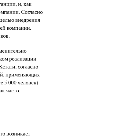
анции, и, как
омпании. Согласно
 целью внедрения
лей компании,
ков.
именительно
оком реализации
Кстати, согласно
ий, применяющих
е 5 000 человек)
ак часто.
то возникает