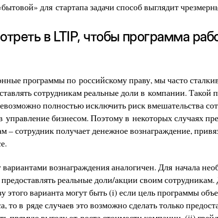
«бытовой» для стартапа задачи способ выглядит чрезмерн
отреть в LTIP, чтобы программа раб
нные программы по российскому праву, мы часто сталки
ставлять сотрудникам реальные доли в компании. Такой 
 невозможно полностью исключить риск вмешательства со
в управление бизнесом. Поэтому в некоторых случаях пр
 – сотрудник получает денежное вознаграждение, привя
е.
 вариантами вознаграждения аналогичен. Для начала нео
 предоставлять реальные доли/акции своим сотрудникам
у этого варианта могут быть (i) если цель программы об
а, то в ряде случаев это возможно сделать только предос
ь прямую выгоду от роста стоимости компании, (ii) грейд