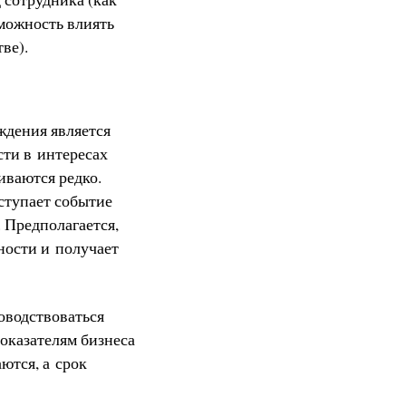
зможность влиять
ве).
ждения является
сти в интересах
ливаются редко.
ыступает событие
. Предполагается,
ности и получает
оводствоваться
оказателям бизнеса
ются, а срок