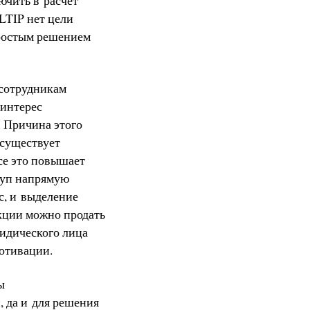
LTIP нет цели
простым решением
 сотрудникам
 интерес
 Причина этого
 существует
се это повышает
туп напрямую
с, и выделение
акции можно продать
идического лица
отивации.
ы
 да и для решения