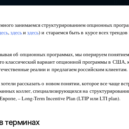
 много занимаемся структурированием опционных програм
десь
,
здесь
и
здесь
) и стараемся быть в курсе всех трендо
азывая об опционных программах, мы оперируем понятие
– это классический вариант опционной программы в США,
течественные реалии и предлагаем российским клиентам.
 хотели рассказать о новом понятии, которое все чаще вст
ранных коллег, специализирующихся на структурирован
ропе, – Long-Term Incentive Plan (LTIP или LTI plan).
в терминах