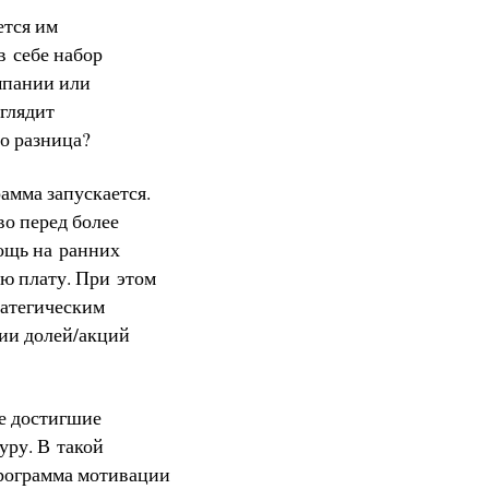
ется им
в себе набор
мпании или
глядит
о разница?
амма запускается.
о перед более
мощь на ранних
ую плату. При этом
ратегическим
ции долей/акций
же достигшие
уру. В такой
программа мотивации