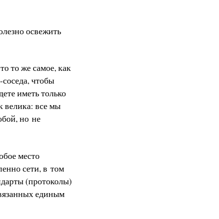
олезно освежить
то то же самое, как
-соседа, чтобы
удете иметь только
к велика: все мы
обой, но не
обое место
енно сети, в том
андарты (протоколы)
связанных единым