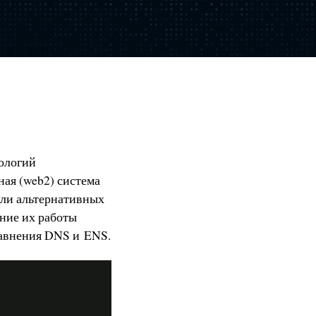
нологий
ая (web2) система
ели альтернативных
ние их работы
равнения DNS и ENS.