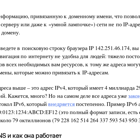
нформацию, привязанную к доменному имени, что позвол
 серверу или даже к «умной лампочке») сети не по IP-адр
 домену.
ведете в поисковую строку браузера IP 142.251.46.174, вы
авигация по интернету не удобна для людей: тяжело пост
ов всех необходимых вам ресурсов, к тому же адреса могу
ены, которые можно привязать к IP-адресам.
дреса выше – это адрес IPv4, который имеет 4 миллиарда 
й. Кажется, много? Но на самом деле все адреса уже
зако
токол IPv6, который
внедряется
постепенно. Пример IPv6 
0:0123:1234:ABCD:EF12 (это полный формат записи, есть
коло 79 октиллионов (79 228 162 514 264 337 593 543 950 
NS и как она работает