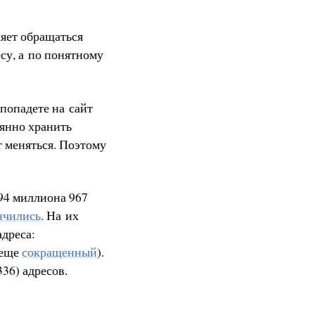
яет обращаться
есу, а по понятному
 попадете на сайт
оянно хранить
т меняться. Поэтому
294 миллиона 967
нчились
. На их
адреса:
 еще
сокращенный
).
336) адресов.