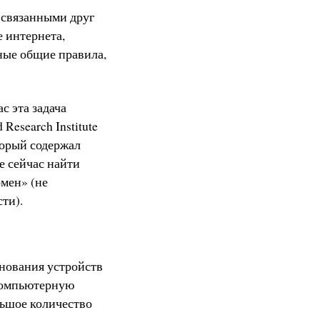
 связанными друг
е интернета,
ные общие правила,
с эта задача
esearch Institute
торый содержал
е сейчас найти
омен» (не
сти).
нования устройств
 компьютерную
льшое количество