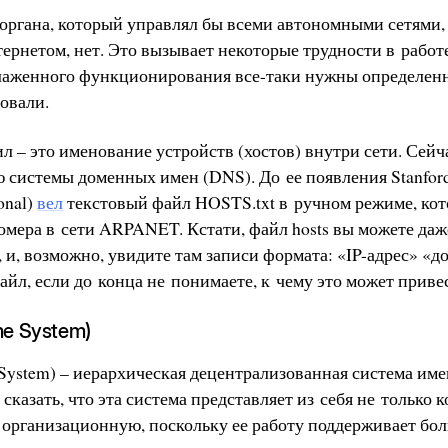
органа, который управлял бы всеми автономными сетями,
нтернетом, нет. Это вызывает некоторые трудности в работ
слаженного функционирования все-таки нужны определен
овали.
л – это именование устройств (хостов) внутри сети. Сейча
системы доменных имен (DNS). До ее появления Stanford R
onal)
вел
текстовый файл HOSTS.txt в ручном режиме, ко
омера в сети ARPANET. Кстати, файл hosts вы можете даж
 и, возможно, увидите там записи формата: «IP-адрес» «д
айл, если до конца не понимаете, к чему это может приве
me System)
ystem) – иерархическая децентрализованная система име
сказать, что эта система представляет из себя не только
и организационную, поскольку ее работу поддерживает бо