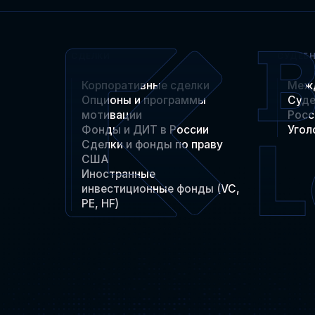
СДЕЛКИ
СУДЕБ
Корпоративные сделки
Меж
Опционы и программы
Суде
мотивации
Росс
Фонды и ДИТ в России
Угол
Сделки и фонды по праву
США
Иностранные
инвестиционные фонды (VC,
PE, HF)