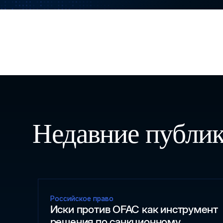
Недавние публи
Российское право
Иски против OFAC как инструмент
решения по санкционному