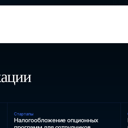
кации
Стартапы
Налогообложение опционных
программ для сотрудников