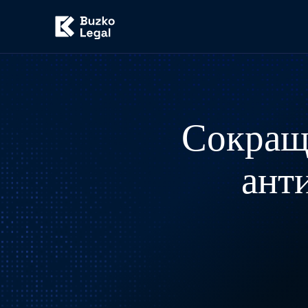
Сокраще
ант