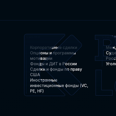
СДЕЛКИ
СУДЕБ
Корпоративные сделки
Меж
Опционы и программы
Суде
мотивации
Росс
Фонды и ДИТ в России
Угол
Сделки и фонды по праву
США
Иностранные
инвестиционные фонды (VC,
PE, HF)