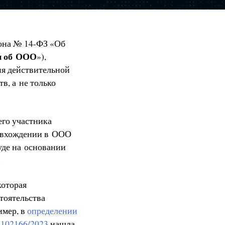
кона № 14-ФЗ «Об
н об ООО
»),
ия действительной
в, а не только
его участника
о вхождении в ООО
уде на основании
.
которая
тоятельства
имер, в
определении
-102166/2023
нашла