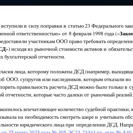
а вступили в силу поправки в статью 23 Федерального за
Зако
енной ответственностью» от 8 февраля 1998 года («
предоставили участникам ООО право требовать определен
СД
») исходя из рыночной стоимости активов и обязательст
х бухгалтерской отчетности.
огласия лица, которому положена ДСД (например, выходящ
а об ООО, супругов или наследников, которым отказали в
спорить правильность расчета ДСД можно было только в с
ой отчетности, которые часто далеки от рыночный реалий
накопилось впечатляющее количество судебной практики, 
азывала на необходимость смотреть шире и учитывать обс
ельности юридического лица при определении ДСД. Напр
 от 25 марта 2025 года № 305-ЭС24-23344 по делу № А40