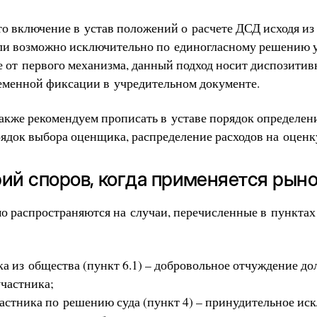
то включение в устав положений о расчете ДСД исходя и
ли возможно исключительно по единогласному решению 
е от первого механизма, данный подход носит диспозитив
ременной фиксации в учредительном документе.
также рекомендуем прописать в уставе порядок определен
ядок выбора оценщика, распределение расходов на оценку
рий споров, когда применяется рын
 распространяются на случаи, перечисленные в пунктах 2,
а из общества (пункт 6.1) – добровольное отчуждение до
участника;
астника по решению суда (пункт 4) – принудительное ис