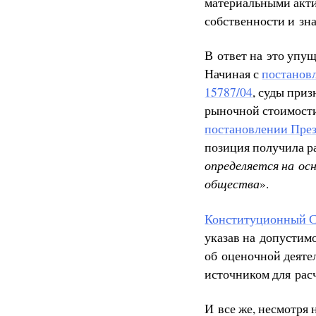
материальными акти
собственности и зн
В ответ на это упу
Начиная с
постанов
15787/04
, суды при
рыночной стоимости
постановлении През
позиция получила ра
определяется на ос
общества
».
Конституционный Су
указав на допустим
об оценочной деятел
источником для рас
И все же, несмотря