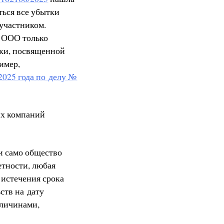
ться все убытки
 участником.
и ООО только
ики, посвященной
имер,
2025 года по делу №
их компаний
и само общество
етности, любая
 истечения срока
ств на дату
еличинами,