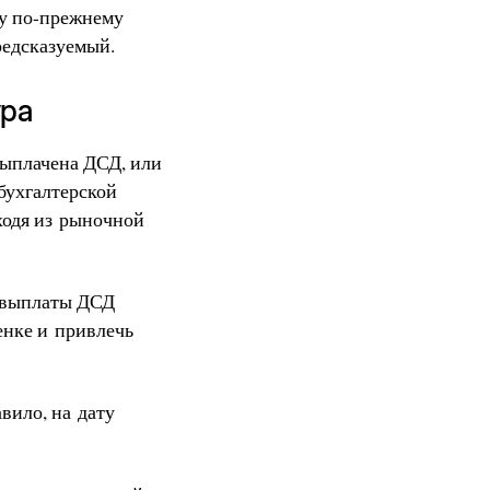
ку по-прежнему
редсказуемый.
ура
 выплачена ДСД, или
бухгалтерской
ходя из рыночной
а выплаты ДСД
енке и привлечь
вило, на дату