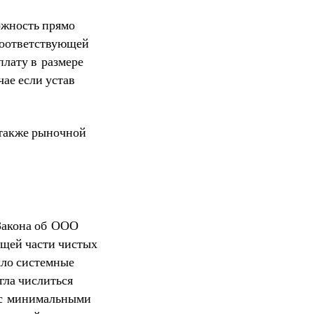
ожность прямо
 соответствующей
плату в размере
ае если устав
 также рыночной
 Закона об ООО
ющей части чистых
кло системные
гла числиться
и с минимальными