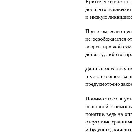
Критически важно: з
доли, что исключа
и низкую ликвиднос
При этом, если оцен
не освобождается о
корректировкой сум
доплату, либо возв
Данный механизм им
в уставе общества, 
предусмотрено зако
Помимо этого, в ус
рыночной стоимос
понятие, ведь на о
отсутствие сравним
и будущих), клиентск