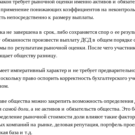
акон требует рыночной оценки именно активов и обязател
ет применение понижающих коэффициентов на неконтроль
ть непосредственно к размеру выплаты.
ка не завершена в срок, либо сохраняется спор о ее резул
т обязанности произвести выплату ДСД в общем порядке
мы по результатам рыночной оценки. После чего участник
ращает обществу разницу.
еет императивный характер и не требует предварительно
поскольку право оспорить корректность бухгалтерского у
ном.
таве общества можно закрепить возможность определения
ти
самой доли
, а не активов и обязательств общества. Это 
пределение рыночной стоимости доли влияют такие факто
ых компаний на рынке, деловая репутация, портфель про
ая база и т.д.