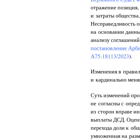
отражение позиция,
и затраты общества
Несправедливость о
на основании данны
анализу соглашений
постановление Арби
А75-18113/2023
).
Изменения в правил
и кардинально меня
Суть изменений про
не согласны с опре
из сторон вправе и
выплаты ДСД. Оценщ
перехода доли к об
умноженная на разм