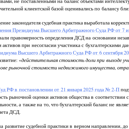
вами, не поставленными на баланс объектами интеллект
ачительной клиентской базой оценивались по балансу бли
щение законодателя судебная практика выработала корре
ления Президиума Высшего Арбитражного Суда РФ от 7 и
знали правомерность определения ДСД на основании нез
 активов при несогласии участника с бухгалтерскими да
идиума Высшего Арбитражного Суда РФ от 6 сентября 20
звитие: «
действительная стоимость доли при выходе у
нове рыночной стоимости недвижимого имущества, отра
д РФ в постановлении от 21 января 2025 года № 2-П
под
ость рыночной оценки активов общества в соответствии с
ьности, а также на то, что бухгалтерский баланс не явля
чета ДСД.
 на развитие судебной практики в верном направлении, д