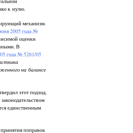
уальной
зко к нулю.
ктирующий механизм.
юня 2005 года №
ависимой оценки
нными. В
05 года № 5261/05
частника
женного на балансе
твердил этот подход,
 законодательством
ется единственным
о принятия поправок