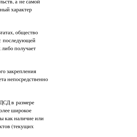
ьств, а не самой
ный характер
ьтатах, общество
 с последующей
 либо получает
го закрепления
чета непосредственно
 ДСД в размере
более широкое
ры как наличие или
ектов (текущих