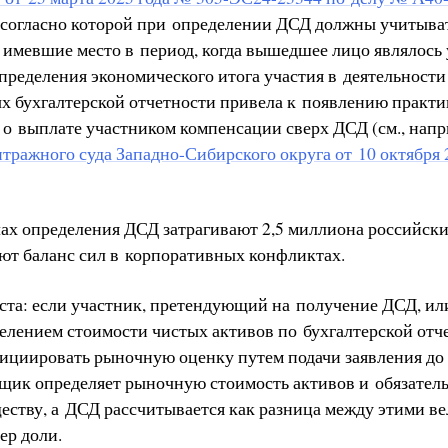
 согласно которой при определении ДСД должны учитыва
, имевшие место в период, когда вышедшее лицо являлось
пределения экономического итога участия в деятельност
х бухгалтерской отчетности привела к появлению практ
 о выплате участником компенсации сверх ДСД (см., напр
тражного суда Западно-Сибирского округа от 10 октября 
ах определения ДСД затрагивают 2,5 миллиона российск
ют баланс сил в корпоративных конфликтах.
ста: если участник, претендующий на получение ДСД, ил
делением стоимости чистых активов по бухгалтерской отч
нициировать рыночную оценку путем подачи заявления до
ик определяет рыночную стоимость активов и обязатель
ществу, а ДСД рассчитывается как разница между этими в
ер доли.