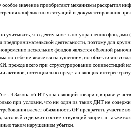
 особое значение приобретают механизмы раскрытия ин
отрения конфликтных ситуаций и документирования про
о учитывать, что деятельность по управлению фондами (
д предпринимательской деятельности, поэтому для круп
новременно нескольких фондов является обычной рыночн
ама по себе не является нарушением, но объективно созд
КИ, прежде всего при структурировании соинвестиций и
и активов, потенциально представляющих интерес сразу
. 5 ст. 3 Закона об ИТ управляющий товарищ вправе участ
лько при условии, что ни один из таких ДИТ не содержит
требования влечет обязанность GP прекратить участие во
о, который содержит соответствующий запрет, а также во
нные таким нарушением убытки.