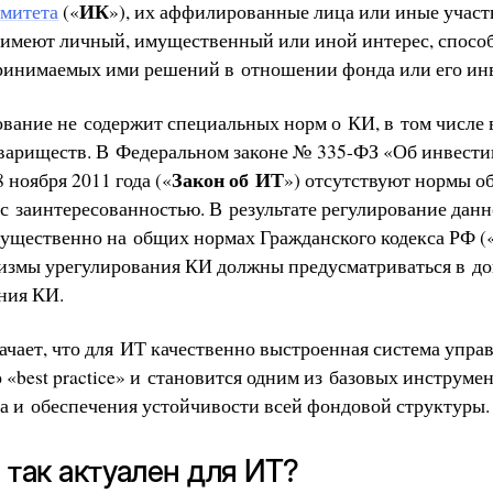
ИК
омитета
(«
»), их аффилированные лица или иные учас
имеют личный, имущественный или иной интерес, спосо
ринимаемых ими решений в отношении фонда или его ин
ование не содержит специальных норм о КИ, в том числе
вариществ. В Федеральном законе № 335-ФЗ «Об инвест
Закон об ИТ
 ноября 2011 года («
») отсутствуют нормы 
 с заинтересованностью. В результате регулирование дан
ущественно на общих нормах Гражданского кодекса РФ (
измы урегулирования КИ должны предусматриваться в до
ния КИ.
ачает, что для ИТ качественно выстроенная система упра
 «best practice» и становится одним из базовых инструм
 и обеспечения устойчивости всей фондовой структуры.
И так актуален для ИТ?