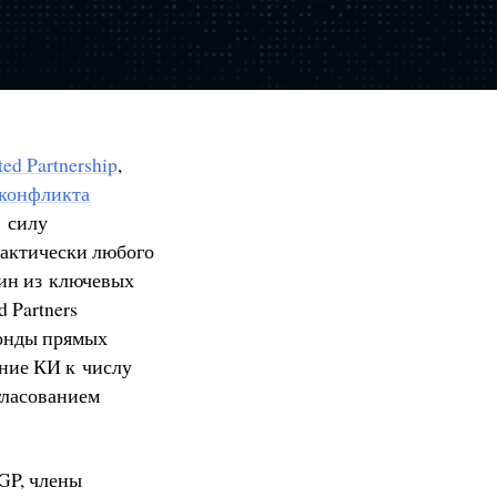
ted Partnership
,
конфликта
в силу
рактически любого
дин из ключевых
 Partners
фонды прямых
ение КИ к числу
гласованием
GP, члены