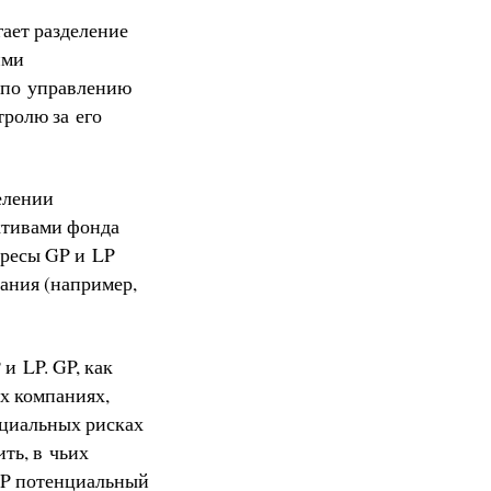
ает разделение
ими
 по управлению
ролю за его
елении
ктивами фонда
ересы GP и LP
вания (например,
и LP. GP, как
х компаниях,
нциальных рисках
ть, в чьих
 GP потенциальный