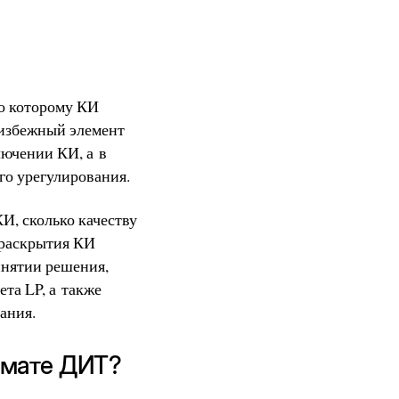
но которому КИ
еизбежный элемент
лючении КИ, а в
го урегулирования.
И, сколько качеству
 раскрытия КИ
инятии решения,
та LP, а также
ания.
рмате ДИТ?