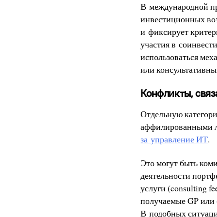
В международной пр
инвестиционных воз
и фиксирует критер
участия в соинвест
использоваться мех
или консультативны
Конфликты, связа
Отдельную категори
аффилированными л
за управление ИТ
.
Это могут быть коми
деятельности портфе
услуги (consulting f
получаемые GP или 
В подобных ситуаци