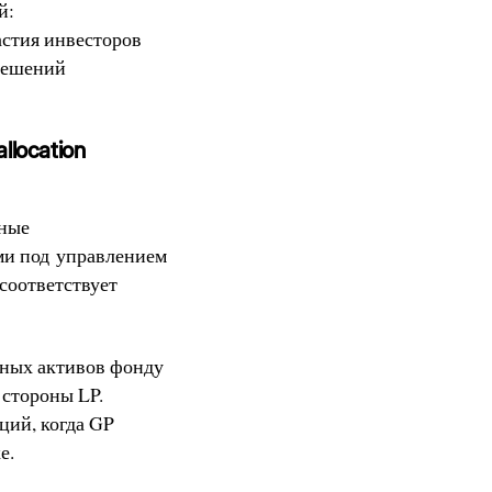
й:
стия инвесторов
 решений
location
нные
ми под управлением
 соответствует
ьных активов фонду
 стороны LP.
ций, когда GP
е.