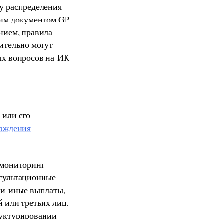
у распределения
нним документом GP
нием, правила
ительно могут
ых вопросов на ИК
 или его
раждения
а мониторинг
нсультационные
) и иные выплаты,
 или третьих лиц.
труктурировании