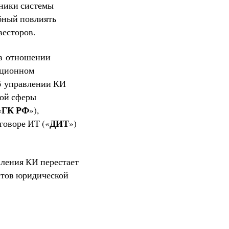
тники системы
бный повлиять
весторов.
 в отношении
иционном
об управлении КИ
ной сферы
ГК РФ
«
»),
ДИТ
говоре ИТ («
»)
вления КИ перестает
ентов юридической