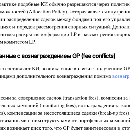
актике подобные КИ обычно разрешаются через политик
можностей (Allocation Policy), которая является внутре
ии распределения сделок между фондами под его управле
ициях и порядок рассмотрения спорных ситуаций. Дополн
анизмы раскрытия информации LP и рассмотрения спорн
м комитетом LP.
нные с вознаграждением GP (fee conflicts)
ю составляют КИ, возникающие в связи с получением GP
ицами дополнительного вознаграждения помимо
вознаг
ссии за совершение сделок (transaction fees), комиссии з
льных компаний (monitoring fees), вознаграждения за ко
ees), компенсации за несостоявшиеся сделки (break-up fees
связанными с ним структурами от портфельных компаний
ях возникает риск того, что GP будет заинтересован в с