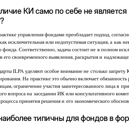
аличие КИ само по себе не является
?
актике управления фондами преобладает подход, соглас
 как исключительная или недопустимая ситуация, а как н
 фонда. Соответственно, задача состоит не в полном иск
в его своевременного выявления, раскрытия и надлежаще
дарты ILPA уделяют особое внимание не столько запрету К
лирования. На практике это обычно включает обязанность
ицам, ограничение участия заинтересованного лица в пр
го вопроса на заседании ИК или консультативного комите
роцесса принятия решения и его экономического обоснов
 наиболее типичны для фондов в фо