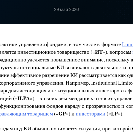
29 мая 2026
актике управления фондами, в том числе в формате
Limi
ИТ
является инвестиционное товарищество («
»), вопросам
традиционно уделяется повышенное внимание, поскольку 
руктуры потенциальные КИ возникают в деятельности п
чине эффективное разрешение КИ рассматривается как о
орпоративного управления. Например, Institutional Limited
ународная ассоциация институциональных инвесторов в 
ILPA
иций («
») – в своих рекомендациях относит управл
функционирования фондов наряду с прозрачностью и со
GP
LP
равляющим товарищем
(«
») и
инвесторами
(«
»).
ндам под КИ обычно понимается ситуация, при которой 