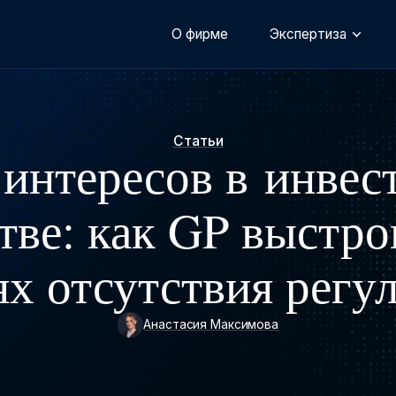
О фирме
Экспертиза
Статьи
интересов в инве
тве: как GP выстро
ях отсутствия регу
Анастасия Максимова