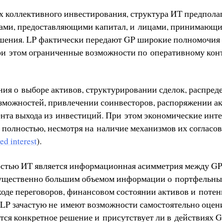
х коллективного инвестирования, структура ИТ предполаг
ами, предоставляющими капитал, и лицами, принимающ
шения. LP фактически передают GP широкие полномочия
ри этом ограниченные возможности по оперативному конт
ия о выборе активов, структурировании сделок, распред
можностей, привлечении соинвесторов, распоряжении а
нта выхода из инвестиций. При этом экономические инт
т полностью, несмотря на наличие механизмов их согласо
ied interest
).
стью ИТ является информационная асимметрия между GP 
существенно большим объемом информации о портфельны
 ходе переговоров, финансовом состоянии активов и поте
 LP зачастую не имеют возможности самостоятельно оцени
тся конкретное решение и присутствует ли в действиях