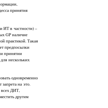
формации,
цесса принятия
и ИТ в частности) –
ных GP наличие
ой практикой. Такая
ает предпосылки
ли принятии
 для нескольких
вовать одновременно
 запрета на это.
 всех ДИТ,
зместить другим